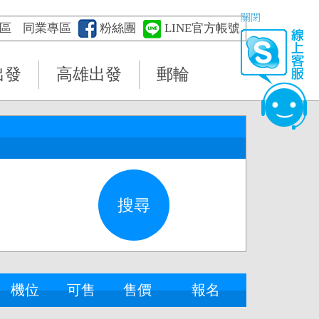
關閉
區
同業專區
粉絲團
LINE官方帳號
出發
高雄出發
郵輪
機位
可售
售價
報名