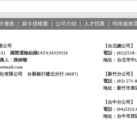
卡優惠
刷卡授權書
公司介紹
人才招募
特殊服務
│
│
│
│
限公司
【台北總公司】
31 國際運輸組織IATA34329116
電話：(02)2518
負責人：陳錦暢
地址：台北市中山
otmail.com
有限公司 台新銀行建北分行 (0687)
【新竹分公司】
電話：(03) 571
地址：新竹市東區
【台中分公司】
電話：(04)2323
地址：台中市西區