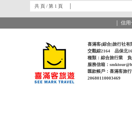
共 頁 / 第 1 頁 │
信用
│
喜滿客(綜合)旅行社有
交觀綜2164 品保北16
種類：綜合旅行業 
服務信箱：
smktour@h
匯款帳戶：喜滿客旅行社
20680110003469