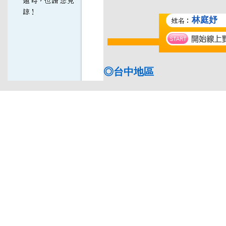
林庭妤
◎台中地區