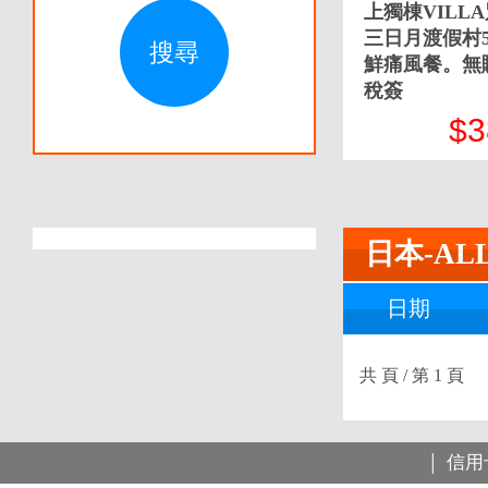
上獨棟VILLA
三日月渡假村5
鮮痛風餐。無
稅簽
$3
信用
│