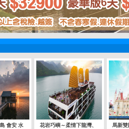
島 會安 水
花岩巧嶼～柔情下龍灣、
馬新雙