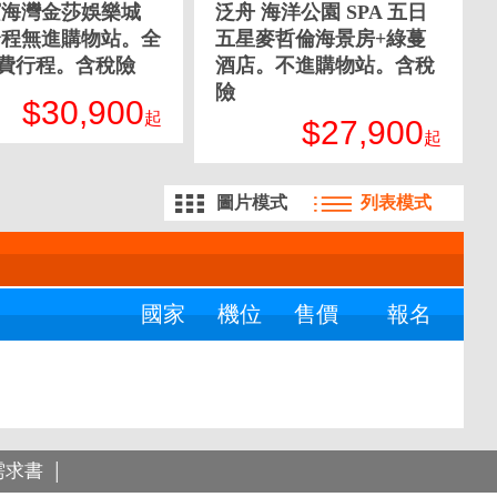
濱海灣金莎娛樂城
泛舟 海洋公園 SPA 五日
全程無進購物站。全
五星麥哲倫海景房+綠蔓
費行程。含稅險
酒店。不進購物站。含稅
險
$30,900
起
$27,900
起
需求書
│