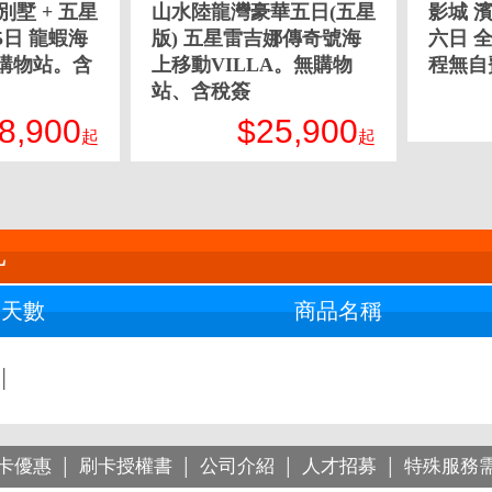
別墅 + 五星
山水陸龍灣豪華五日(五星
影城 
日 龍蝦海
版) 五星雷吉娜傳奇號海
六日 
購物站。含
上移動VILLA。無購物
程無自
站、含稅簽
8,900
$25,900
起
起
卡優惠
刷卡授權書
公司介紹
人才招募
特殊服務
│
│
│
│