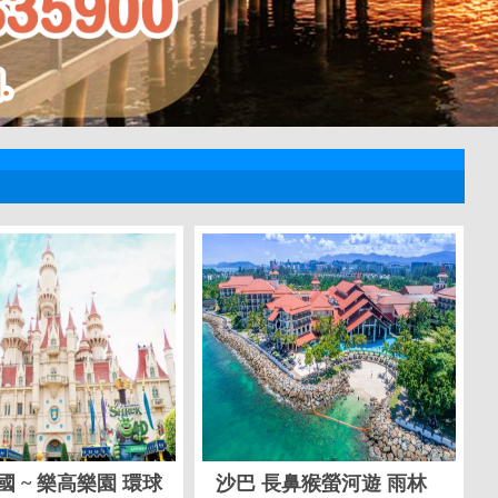
國 ~ 樂高樂園 環球
沙巴 長鼻猴螢河遊 雨林