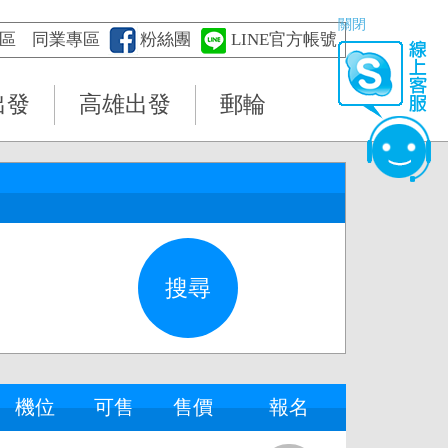
關閉
區
同業專區
粉絲團
LINE官方帳號
出發
高雄出發
郵輪
機位
可售
售價
報名