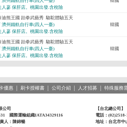
 濟州鐵軌自行車(四人一臺)
韓國
走人蔘 保肝店。桃園出發.含稅險
泰迪熊王國 跆拳武藝秀 駱駝體驗五天
 濟州鐵軌自行車(四人一臺)
韓國
走人蔘 保肝店。桃園出發.含稅險
泰迪熊王國 跆拳武藝秀 駱駝體驗五天
 濟州鐵軌自行車(四人一臺)
韓國
走人蔘 保肝店。桃園出發.含稅險
卡優惠
刷卡授權書
公司介紹
人才招募
特殊服務
│
│
│
│
限公司
【台北總公司】
31 國際運輸組織IATA34329116
電話：(02)2518
負責人：陳錦暢
地址：台北市中山