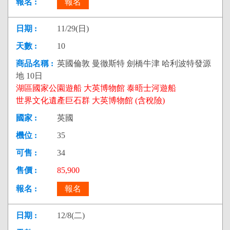
報名
11/29(日)
10
英國倫敦 曼徹斯特 劍橋牛津 哈利波特發源
地 10日
湖區國家公園遊船 大英博物館 泰晤士河遊船
世界文化遺產巨石群 大英博物館 (含稅險)
英國
35
34
85,900
報名
12/8(二)