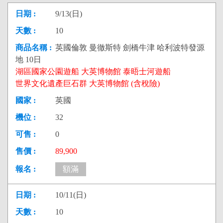
9/13(日)
10
英國倫敦 曼徹斯特 劍橋牛津 哈利波特發源
地 10日
湖區國家公園遊船 大英博物館 泰晤士河遊船
世界文化遺產巨石群 大英博物館 (含稅險)
英國
32
0
89,900
額滿
10/11(日)
10