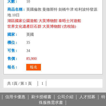
10
英國倫敦 曼徹斯特 劍橋牛津 哈利波特發源
地 10日
湖區國家公園遊船 大英博物館 泰晤士河遊船
世界文化遺產巨石群 大英博物館 (含稅險)
英國
35
34
85,900
報名
共 1頁 / 第 1 頁 │
1
│
信用卡優惠
刷卡授權書
公司介紹
人才招募
特
│
│
│
│
│
殊服務需求書
│