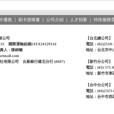
卡優惠
刷卡授權書
公司介紹
人才招募
特殊服務
│
│
│
│
限公司
【台北總公司】
31 國際運輸組織IATA34329116
電話：(02)2518
負責人：陳錦暢
地址：台北市中山
otmail.com
有限公司 台新銀行建北分行 (0687)
【新竹分公司】
電話：(03) 571
地址：新竹市東區
【台中分公司】
電話：(04)2323
地址：台中市西區