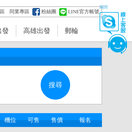
關閉
區
同業專區
粉絲團
LINE官方帳號
出發
高雄出發
郵輪
機位
可售
售價
報名