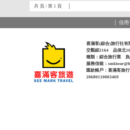
共 頁 / 第 1 頁 │
信用
│
喜滿客(綜合)旅行社有
交觀綜2164 品保北16
種類：綜合旅行業 
服務信箱：
smktour@h
匯款帳戶：喜滿客旅行社
20680110003469