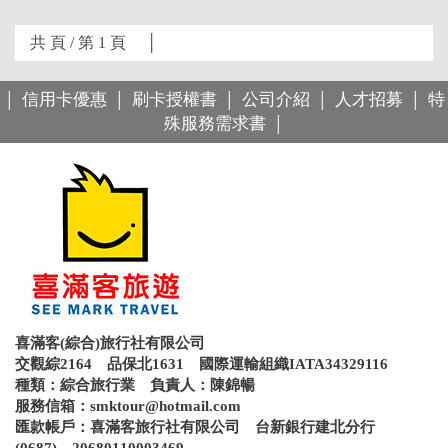
共 頁 / 第 1 頁 │
信用卡優惠
刷卡授權書
公司介紹
人才招募
特
│
│
│
│
│
殊服務需求書
│
喜滿客(綜合)旅行社有限公司
交觀綜2164 品保北1631 國際運輸組織IATA34329116
種類：綜合旅行業 負責人：陳錦暢
服務信箱：
smktour@hotmail.com
匯款帳戶：喜滿客旅行社有限公司 台新銀行建北分行