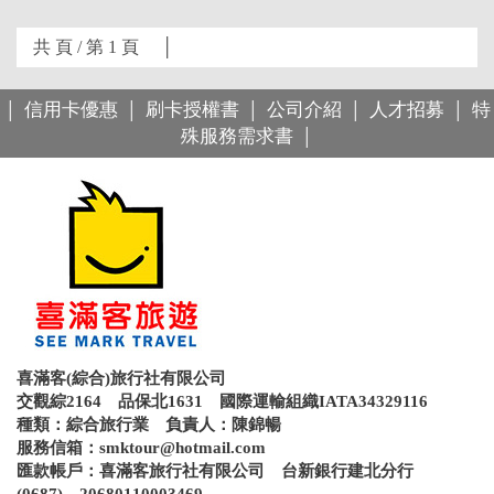
共 頁 / 第 1 頁 │
信用卡優惠
刷卡授權書
公司介紹
人才招募
特
│
│
│
│
│
殊服務需求書
│
喜滿客(綜合)旅行社有限公司
交觀綜2164 品保北1631 國際運輸組織IATA34329116
種類：綜合旅行業 負責人：陳錦暢
服務信箱：
smktour@hotmail.com
匯款帳戶：喜滿客旅行社有限公司 台新銀行建北分行