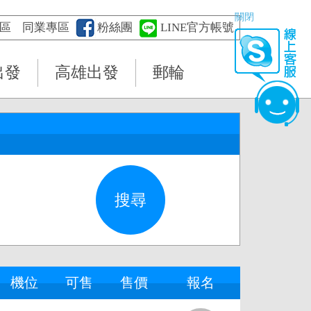
關閉
區
同業專區
粉絲團
LINE官方帳號
出發
高雄出發
郵輪
機位
可售
售價
報名