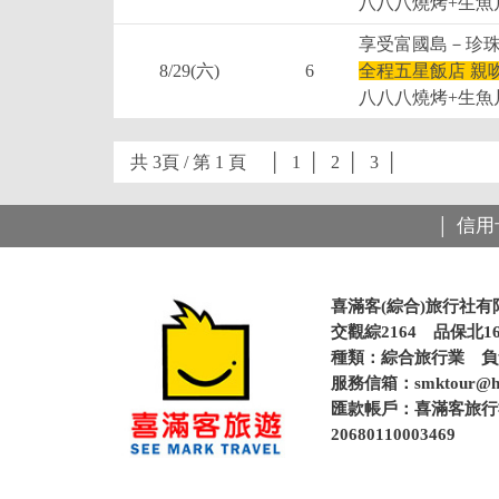
八八八燒烤+生魚片
享受富國島－珍珠
8/29(六)
6
全程五星飯店 親
八八八燒烤+生魚片
共 3頁 / 第 1 頁 │
1
│
2
│
3
│
信用
│
喜滿客(綜合)旅行社有
交觀綜2164 品保北16
種類：綜合旅行業 
服務信箱：
smktour@h
匯款帳戶：喜滿客旅行社
20680110003469