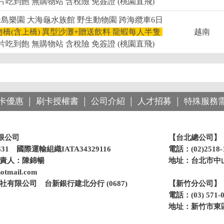
吃到飽 無購物站 含稅險 免簽證 (桃園直飛)
島樂園 大海龜水族館 野生動物園 跨海纜車6日
吻橋(含上橋) 異型沙灘+贈送飲料 龍蝦每人半隻
越南
吃到飽 無購物站 含稅險 免簽證 (桃園直飛)
卡優惠
刷卡授權書
公司介紹
人才招募
特殊服務
│
│
│
│
限公司
【台北總公司】
31 國際運輸組織IATA34329116
電話：(02)2518
負責人：陳錦暢
地址：台北市中山
otmail.com
有限公司 台新銀行建北分行 (0687)
【新竹分公司】
電話：(03) 571
地址：新竹市東區